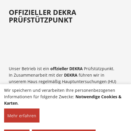
OFFIZIELLER DEKRA
PRÜFSTÜTZPUNKT
Unser Betrieb ist ein
offzieller DEKRA
Prüfstützpunkt.
In Zusammenarbeit mit der
DEKRA
führen wir in
unserem Haus regelmäßig Hauptuntersuchungen (HU)
inklusive Abgasuntersuchungen (AU) für Sie durch.
Wir speichern und verarbeiten Ihre personenbezogenen
Informationen für folgende Zwecke:
Notwendige Cookies &
Karten
.
Mehr erfahren
HOME
KONTAKT
© 2026 Rottmann Kfz-
IMPRESSUM
und Reifenservice | Alle